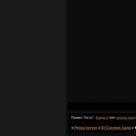
Привет, Гость!
Войдите
или
зарегистрир
»
Penza server
»
El`Coronos Gang
»