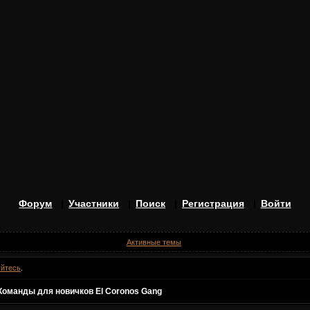
Форум
Участники
Поиск
Регистрация
Войти
Активные темы
уйтесь
.
Команды для новичков El Coronos Gang