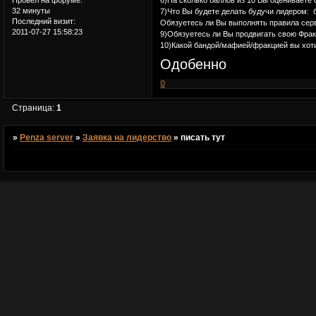
Провел на форуме:
32 минуты
7)Что Вы будете делать будучи лидером: 
Последний визит:
Обязуетесь ли Вы выполнять правила серв
2011-07-27 15:58:23
9)Обязуетесь ли Вы продвигать свою Фра
10)Какой бандой/мафией/фракцией вы хоти
Одобенно
0
Страница:
1
»
Penza server
»
Заявка на лидерство
»
писать тут