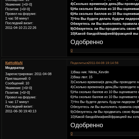
4)Сколько времени(в день)Вы проводи
Уважение:
[+0/-0]
5)На сколько баллов из 10 Вы оценива
Позитив:
[+0/-0]
6)На сколько баллов из 10 Вы оценива
Провел на форуме:
1 час 58 минут
7)Что Вы будете делать будучи лидер
Последний визит:
Обязуетесь ли Вы выполнять правила с
2011-04-10 21:22:26
9)Обязуетесь ли Вы продвигать свою 
10)Какой бандой/мафией/фракцией вы х
Одобренно
0
КиНоMaN
Поделиться
2011-04-08 19:14:56
Модератор
1)Ваш ник: Nikita_Kevdin
Зарегистрирован
: 2011-04-08
2)Ваш лвл: 15
Приглашений:
0
3)Сколько времени(в день)Вы проводите н
Сообщений:
10
4)Сколько времени(в день)Вы проводите 
Уважение:
[+0/-0]
5)На сколько баллов из 10 Вы оцениваете
Позитив:
[+0/-0]
6)На сколько баллов из 10 Вы оцениваете 
Провел на форуме:
1 час 17 минут
7)Что Вы будете делать будучи лидером: 
Последний визит:
Обязуетесь ли Вы выполнять правила серв
2011-06-30 19:40:13
9)Обязуетесь ли Вы продвигать свою Фр
10)Какой бандой/мафией/фракцией вы хоти
Одобренно
0