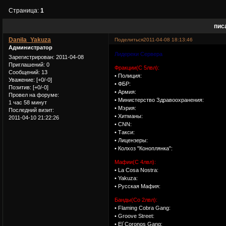
Страница:
1
пис
Danila_Yakuza
Поделиться
2011-04-08 18:13:46
Администратор
Лидереки Сервера
Зарегистрирован
: 2011-04-08
Приглашений:
0
Фракции(С 5лвл):
Сообщений:
13
• Полиция:
Уважение:
[+0/-0]
• ФБР:
Позитив:
[+0/-0]
• Армия:
Провел на форуме:
• Министерство Здравоохранения:
1 час 58 минут
• Мэрия:
Последний визит:
• Хитманы:
2011-04-10 21:22:26
• CNN:
• Такси:
• Лицензеры:
• Колхоз "Коноплянка":
Мафии(С 4лвл):
• La Cosa Nostra:
• Yakuza:
• Русская Мафия:
Банды(Со 2лвл):
• Flaming Cobra Gang:
• Groove Street:
• El`Coronos Gang: