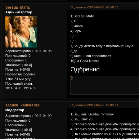
Serega_Mafia
Поделиться
2011-04-08 20:48:50
Администратор
1)Serega_Mafia
2)15
3)много
4)норм
5)9
6)9
7)Банду делать такую нормальненькую
Зарегистрирован
: 2011-04-08
8)да
Приглашений:
0
9)канешн ищ спрашивает
Сообщений:
8
10)La Cosa Nostra
Уважение:
[+0/-0]
Одбренно
Позитив:
[+0/-0]
Провел на форуме:
0
1 час 31 минуту
Последний визит:
2011-04-15 19:14:39
sashok_kamikadze
Поделиться
2011-04-09 13:05:51
Модератор
1)Ваш ник: Grisha_romanov
Зарегистрирован
: 2011-04-09
2)Ваш лвл: 20
Приглашений:
0
3)Сколько времени(в день)Вы проводите н
Сообщений:
8
4)Сколько времени(в день)Вы проводите 
Уважение:
[+0/-0]
5)На сколько баллов из 10 Вы оцениваете
Позитив:
[+0/-0]
6)На сколько баллов из 10 Вы оцениваете 