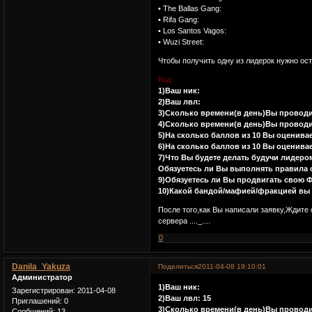
• The Ballas Gang:
• Rifa Gang:
• Los Santos Vagos:
• Wuzi Street:
Чтобы получить одну из лидерок нужно ост
Код:
1)Ваш ник:
2)Ваш лвл:
3)Сколько времени(в день)Вы проводи
4)Сколько времени(в день)Вы проводи
5)На сколько баллов из 10 Вы оценива
6)На сколько баллов из 10 Вы оценива
7)Что Вы будете делать будучи лидеро
Обязуетесь ли Вы выполнять правила 
9)Обязуетесь ли Вы продвигать свою
10)Какой бандой/мафией/фракцией вы 
После того,как Вы написали заявку,Ждите
сервера ...._....
0
Danila_Yakuza
Поделиться
2011-04-08 19:10:01
Администратор
1)Ваш ник:
Зарегистрирован
: 2011-04-08
2)Ваш лвл: 15
Приглашений:
0
3)Сколько времени(в день)Вы проводи
Сообщений:
13