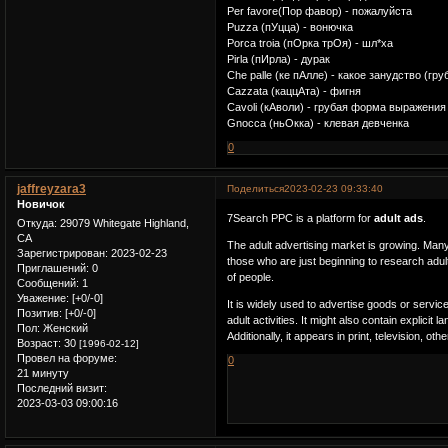
Per favore(Пор фавор) - пожалуйста
Puzza (пУцца) - вонючка
Porca troia (пОрка трОя) - шл*ха
Pirla (пИрла) - дурак
Che palle (ке пАлле) - какое занудcтво (гру
Cazzata (каццАта) - фигня
Cavoli (кАволи) - грубая форма выражения 
Gnocca (ньОкка) - клевая девченка
0
jaffreyzara3
Поделиться
2023-02-23 09:33:40
Новичок
7Search PPC is a platform for
adult ads
.
Откуда:
29079 Whitegate Highland,
CA
The adult advertising market is growing. Many 
Зарегистрирован
: 2023-02-23
those who are just beginning to research adul
Приглашений:
0
of people.
Сообщений:
1
Уважение:
[+0/-0]
It is widely used to advertise goods or services
Позитив:
[+0/-0]
adult activities. It might also contain explicit
Пол:
Женский
Additionally, it appears in print, television, ot
Возраст:
30
[1996-02-12]
Провел на форуме:
0
21 минуту
Последний визит:
2023-03-03 09:00:16