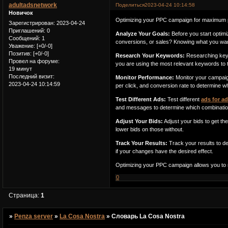
adultadsnetwork
Поделиться
2023-04-24 10:14:58
Новичок
Optimizing your PPC campaign for maximum pe
Зарегистрирован
: 2023-04-24
Приглашений:
0
Analyze Your Goals:
Before you start optimi
Сообщений:
1
conversions, or sales? Knowing what you want 
Уважение:
[+0/-0]
Позитив:
[+0/-0]
Research Your Keywords:
Researching keywo
Провел на форуме:
you are using the most relevant keywords to t
19 минут
Последний визит:
Monitor Performance:
Monitor your campaign
2023-04-24 10:14:59
per click, and conversion rate to determine w
Test Different Ads:
Test different
ads for ad
and messages to determine which combinatio
Adjust Your Bids:
Adjust your bids to get th
lower bids on those without.
Track Your Results:
Track your results to de
if your changes have the desired effect.
Optimizing your PPC campaign allows you to m
0
Страница:
1
»
Penza server
»
La Cosa Nostra
»
Словарь La Cosa Nostra