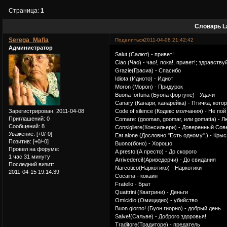
Страница:
1
Словарь L
Serega_Mafia
Поделиться
2011-04-08 21:42:42
Администратор
Salut (Салют) - привет!
Ciao (Чао) - чао!, пока!, привет!; здравству
Grazie(Грасиа) - Спасибо
Idiota (Идиото) - Идиот
Moron (Морон) - Придурок
Buona fortuna (Буона фортуне) - Удачи
Canary (Канари, канарейка) - Птичка, кото
Зарегистрирован
: 2011-04-08
Code of silence (Кодекс молчания) - Не пой
Приглашений:
0
Comare: (gooman, goomar, или gomatta) - 
Сообщений:
8
Consigliere(Консильери) - Доверенный Со
Уважение:
[+0/-0]
Eat alone (Дословно "Есть одному".) - Крыс
Позитив:
[+0/-0]
Buono(боно) - Хорошо
Провел на форуме:
A presto!(А престо) - До скорого
1 час 31 минуту
Arrivederci!(Ариведерчи) - До свидания
Последний визит:
Narcotico(Наркотико) - Наркотики
2011-04-15 19:14:39
Cocaina - кокаин
Fratello - Брат
Quattrini (Кватрини) - Деньги
Omicidio (Омицидио) - убийство
Buon giorno! (Буон гиорно) - добрый день
Salve!(Сальве) - Доброго здоровья!
Traditore(Традиторе) - предатель